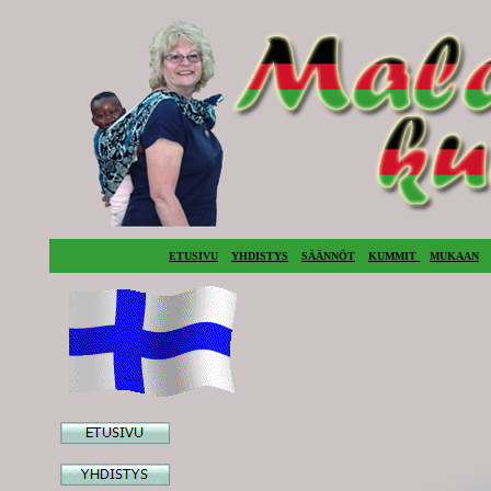
ETUSIVU
YHDISTYS
SÄÄNNÖT
KUMMIT
MUKAAN